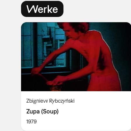
Werke
Zbigniew Rybczyński
Zupa (Soup)
1979