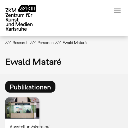
Direkt
zum
Inhalt
Research
Personen
Ewald Mataré
Ewald Mataré
Publikationen
Ausstellungskatalog