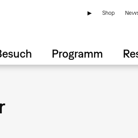
▶
Shop
News
Besuch
Programm
Re
r