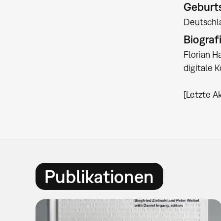
Geburts
Deutschl
Biograf
Florian H
digitale 
[Letzte A
Publikationen