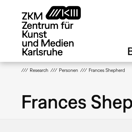
Direkt
zum
Inhalt
Research
Personen
Frances Shepherd
Frances She