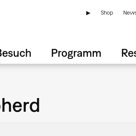
▶
Shop
News
Besuch
Programm
Re
pherd