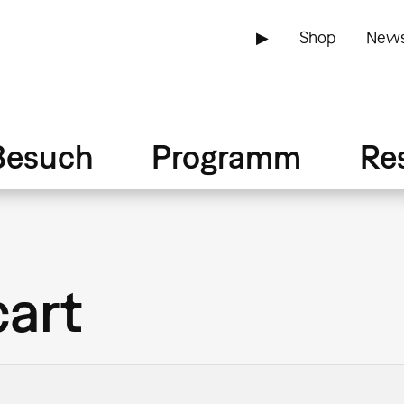
▶
Shop
News
Besuch
Programm
Re
cart