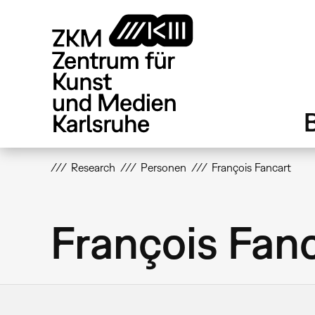
Direkt
zum
Inhalt
Research
Personen
François Fancart
François Fan