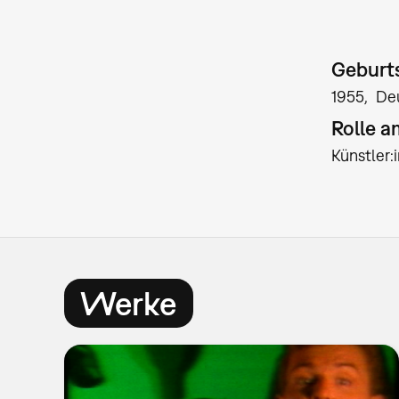
Geburts
1955
De
Rolle 
Künstler
Werke