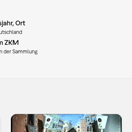
jahr, Ort
utschland
am ZKM
:in der Sammlung