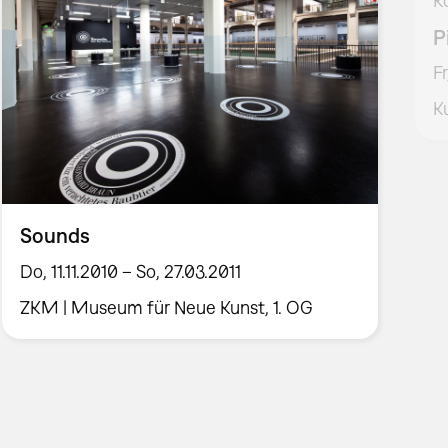
K
P
F
K
Sounds
Do, 11.11.2010 – So, 27.03.2011
ZKM | Museum für Neue Kunst, 1. OG