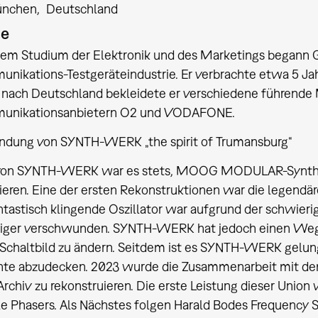
nchen
Deutschland
ie
em Studium der Elektronik und des Marketings begann Ge
nikations-Testgeräteindustrie. Er verbrachte etwa 5 Ja
 nach Deutschland bekleidete er verschiedene führend
unikationsanbietern O2 und VODAFONE.
ündung von SYNTH-WERK „the spirit of Trumansburg“
 von SYNTH-WERK war es stets, MOOG MODULAR-Synthesi
ieren. Eine der ersten Rekonstruktionen war die legendär
ntastisch klingende Oszillator war aufgrund der schwier
iger verschwunden. SYNTH-WERK hat jedoch einen Weg 
 Schaltbild zu ändern. Seitdem ist es SYNTH-WERK gelu
nte abzudecken. 2023 wurde die Zusammenarbeit mit
rchiv zu rekonstruieren. Die erste Leistung dieser Unio
e Phasers. Als Nächstes folgen Harald Bodes Frequency S