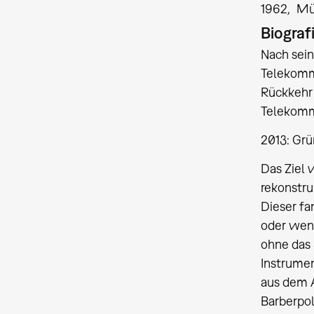
1962
Mü
Biograf
Nach sein
Telekommu
Rückkehr
Telekomm
2013: Gr
Das Ziel
rekonstru
Dieser fa
oder wen
ohne das
Instrume
aus dem A
Barberpol