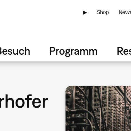
▶
Shop
News
Besuch
Programm
Re
rhofer