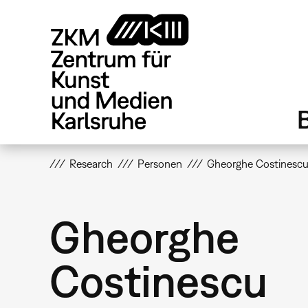
Direkt
zum
Inhalt
Research
Personen
Gheorghe Costinesc
Gheorghe
Costinescu