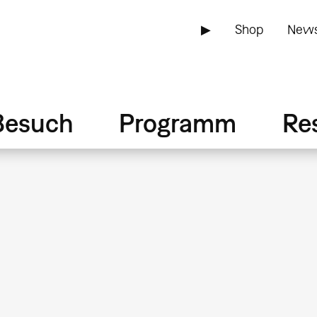
▶
Shop
News
Besuch
Programm
Re
u