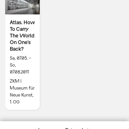
Atlas. How
To Carry
The World
On One’s
Back?
Sa, 07.05. –
So,
07.08.2011
ZKM |
Museum für
Neue Kunst,
1. OG