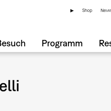
▶
Shop
News
Besuch
Programm
Re
lli