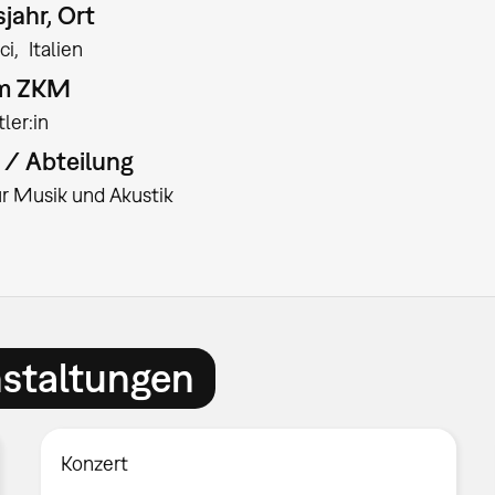
jahr, Ort
ci
Italien
am ZKM
ler:in
t / Abteilung
für Musik und Akustik
nstaltungen
Konzert