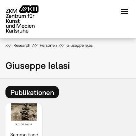
Direkt
zum
Inhalt
Research
Personen
Giuseppe Ielasi
Giuseppe Ielasi
Publikationen
Sammelband