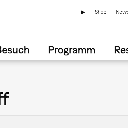
▶
Shop
News
Besuch
Programm
Re
ff