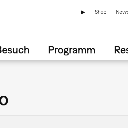
▶
Shop
News
Besuch
Programm
Re
o