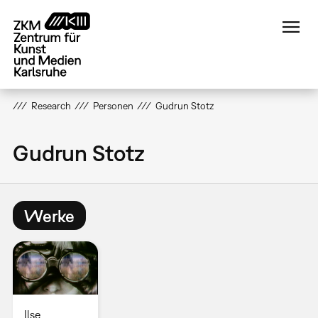
Direkt
zum
Inhalt
Research
Personen
Gudrun Stotz
Gudrun Stotz
Werke
Ilse