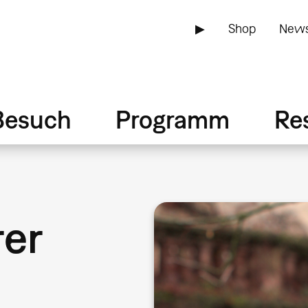
▶
Shop
News
Besuch
Programm
Re
rer