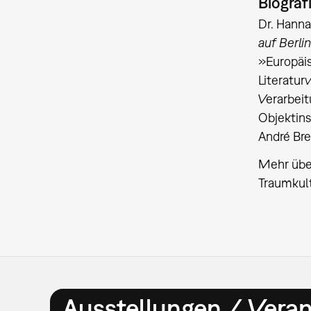
Biograf
Dr. Hanna
auf Berli
»Europäis
Literatur
Verarbeit
Objektin
André Bre
Mehr über
Traumkul
Ausstellungen / Vera