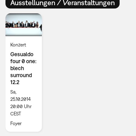
Ausstellungen / Veranstaltungen
Konzert
Gesualdo
four 0 one:
blech
surround
12.2
Sa,
25.10.2014
20:00 Uhr
CEST
Foyer