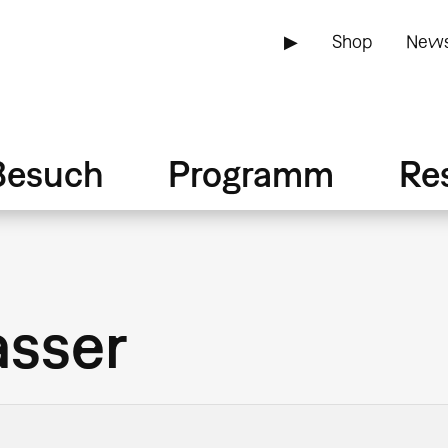
▶
Shop
News
Besuch
Programm
Re
asser