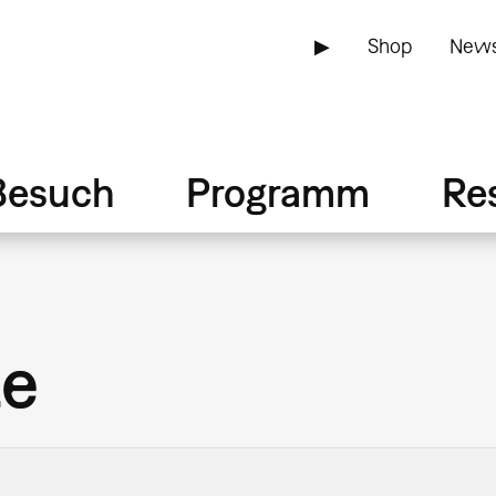
▶
Shop
News
Besuch
Programm
Re
le