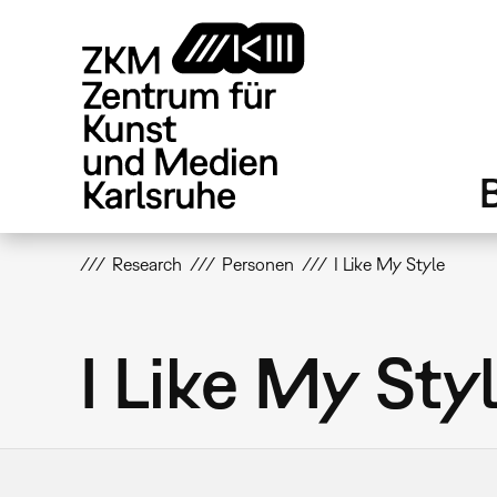
Direkt
zum
Inhalt
Research
Personen
I Like My Style
I Like My Sty