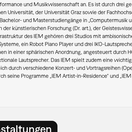
formance und Musikwissenschaft an. Es ist durch drei 
en Universität, der Universität Graz sowie der Fachhoc
s Bachelor- und Masterstudiengänge in „Computermusik
h der künstlerischen Forschung (Dr. art.), der Geisteswi
nfrastruktur des IEM gehören drei Studios mit ambisonis
Systeme, ein Robot Piano Player und drei IKO-Lautsprech
n in einer sphärischen Anordnung, angesteuert durch HO
ktionale Lautsprecher. Das IEM spielt zudem eine wichtig
eich durch verschiedene Konzert- und Vortragsreihen (Op
ch seine Programme „IEM Artist-in-Residence“ und „IEM A
nstaltungen