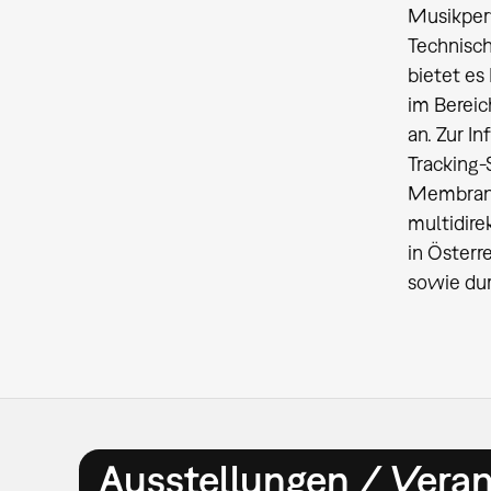
Musikper
Technisch
bietet e
im Bereic
an. Zur I
Tracking-
Membrane
multidire
in Österr
sowie dur
Ausstellungen / Vera