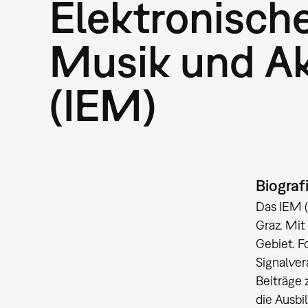
Elektronisch
Musik und Ak
(IEM)
Biograf
Das IEM (
Graz. Mit
Gebiet. F
Signalver
Beiträge 
die Ausbi