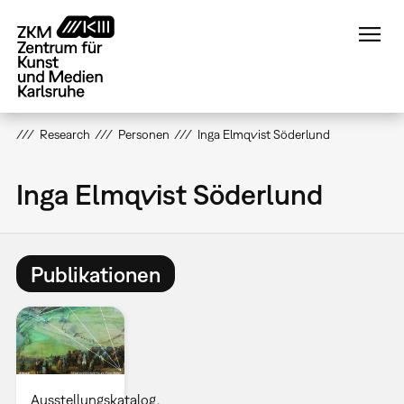
Direkt
zum
Inhalt
Research
Personen
Inga Elmqvist Söderlund
Inga Elmqvist Söderlund
Publikationen
Ausstellungskatalog