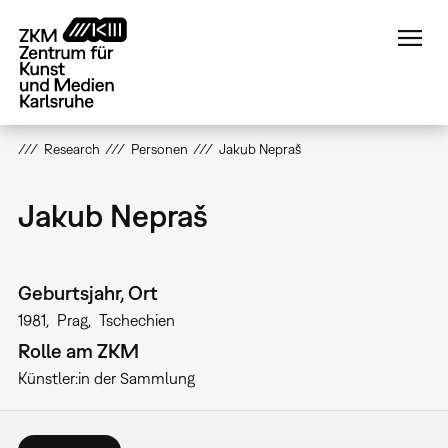
Direkt
zum
Inhalt
Research
Personen
Jakub Nepraš
Jakub Nepraš
Geburtsjahr, Ort
1981
Prag
Tschechien
Rolle am ZKM
Künstler:in der Sammlung