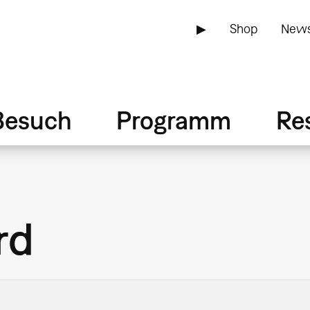
▶
Shop
News
Besuch
Programm
Re
rd