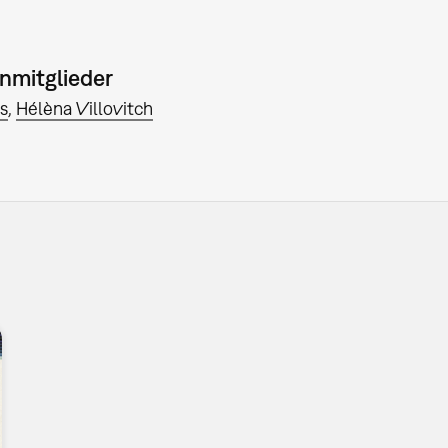
nmitglieder
s
Hélèna Villovitch