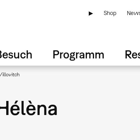
▶
Shop
News
Besuch
Programm
Re
Villovitch
 Hélèna