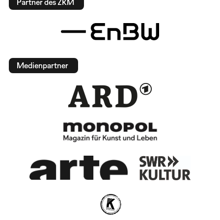
Partner des ZKM
Medienpartner