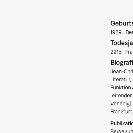
Geburts
1939
Ber
Todesja
2015
Fr
Biograf
Jean-Chr
Literatur
Funktion 
leitender
Venedig].
Frankfurt
Publikati
Bewegung 