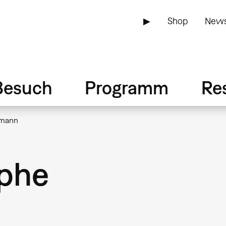
▶
Shop
News
Besuch
Programm
Re
mmann
ophe