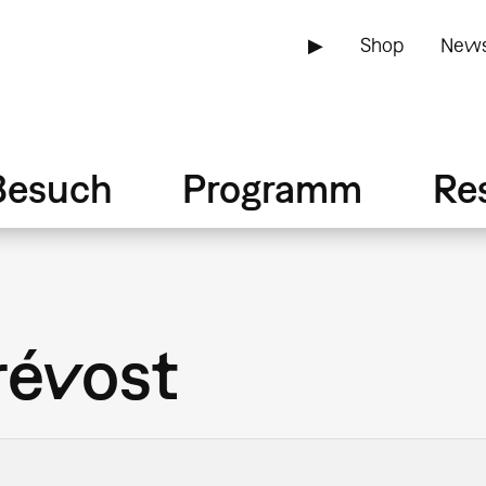
▶
Shop
News
Besuch
Programm
Re
révost