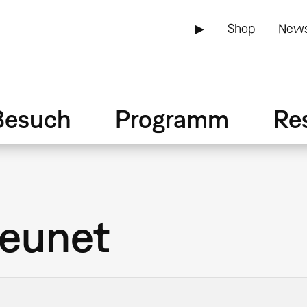
▶
Shop
News
Besuch
Programm
Re
Jeunet