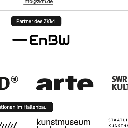
info@zkm.de
Partner des ZKM
utionen im Hallenbau