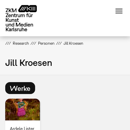
Direkt
zum
Inhalt
Research
Personen
Jill Kroesen
Jill Kroesen
Werke
Ardele Lister