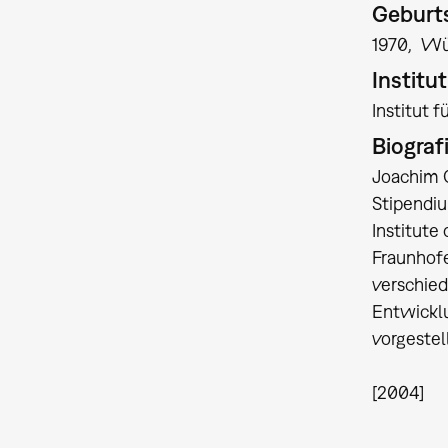
Geburts
1970
Wü
Institu
Institut 
Biograf
Joachim G
Stipendi
Institute
Fraunhofe
verschied
Entwicklu
vorgestel
[2004]