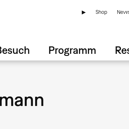
▶
Shop
News
Besuch
Programm
Re
ßmann