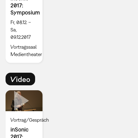
2017:
Symposium
Fr, 08.12. –
Sa,
09.12.2017
Vortragssaal
Medientheater
Video
Vortrag/Gespräch
inSonic
2017: