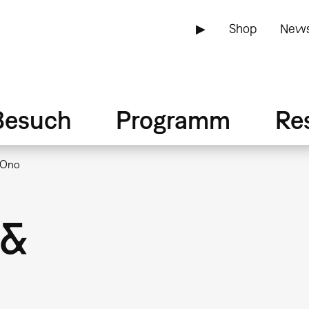
▶
Shop
News
Besuch
Programm
Re
 Ono
 &