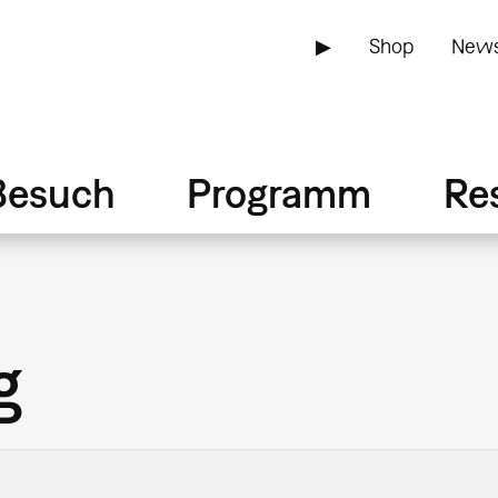
▶
Shop
News
Besuch
Programm
Re
g