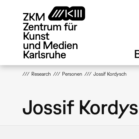
Direkt
zum
Inhalt
Research
Personen
Jossif Kordysch
Jossif Kordy