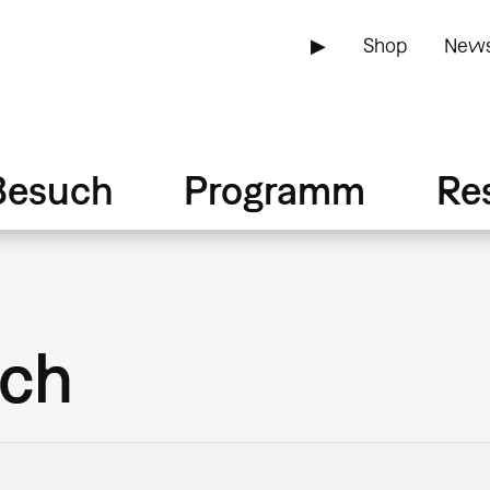
▶
Shop
News
Besuch
Programm
Re
sch