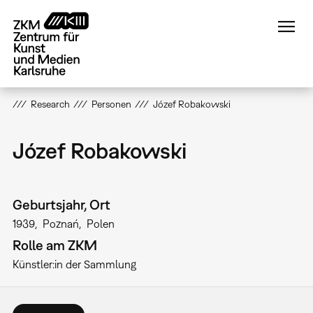
Direkt
zum
Inhalt
Research
Personen
Józef Robakowski
Józef Robakowski
Geburtsjahr, Ort
1939
Poznań
Polen
Rolle am ZKM
Künstler:in der Sammlung