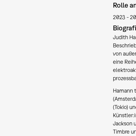
Rolle 
2023
2
Biograf
Judith Ha
Beschrieb
von außer
eine Reih
elektroak
prozessba
Hamann tr
(Amsterda
(Tokio) u
Künstler:
Jackson u
Timbre un