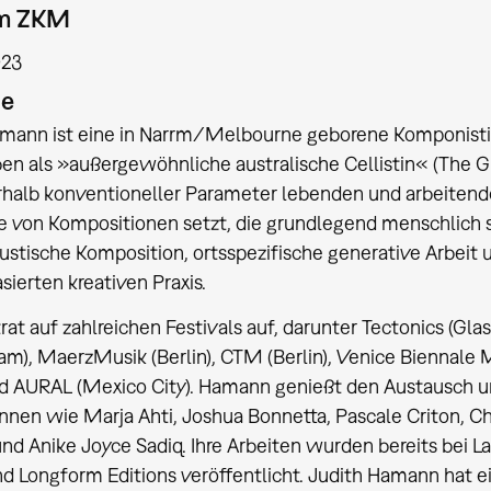
am ZKM
023
ie
mann ist eine in Narrm/Melbourne geborene Komponistin/P
en als »außergewöhnliche australische Cellistin« (The Gu
halb konventioneller Parameter lebenden und arbeitende
e von Kompositionen setzt, die grundlegend menschlich 
ustische Komposition, ortsspezifische generative Arbeit 
sierten kreativen Praxis.
at auf zahlreichen Festivals auf, darunter Tectonics (Gl
m), MaerzMusik (Berlin), CTM (Berlin), Venice Biennale 
nd AURAL (Mexico City). Hamann genießt den Austausch 
innen wie Marja Ahti, Joshua Bonnetta, Pascale Criton, Ch
nd Anike Joyce Sadiq. Ihre Arbeiten wurden bereits bei La
d Longform Editions veröffentlicht. Judith Hamann hat e