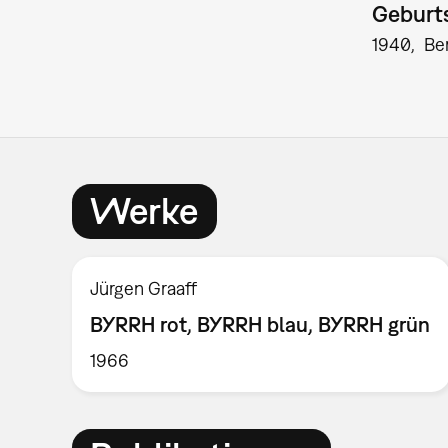
Geburts
1940
Ber
Werke
Jürgen Graaff
BYRRH rot, BYRRH blau, BYRRH grün
1966