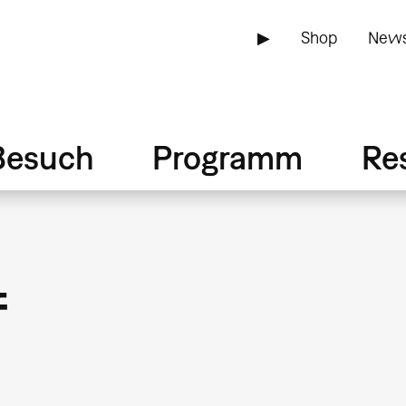
▶
Shop
News
Besuch
Programm
Re
f