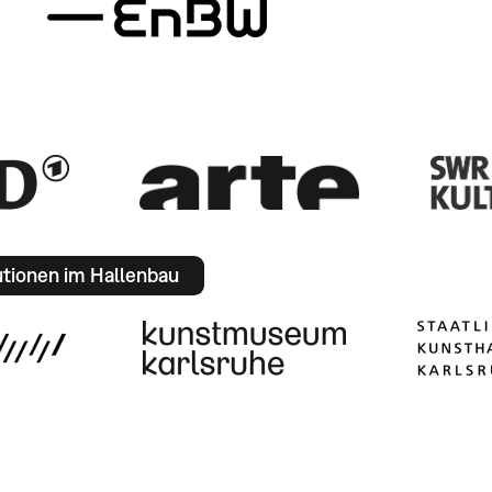
utionen im Hallenbau