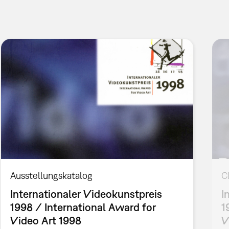
Ausstellungskatalog
C
Internationaler Videokunstpreis
I
1998 / International Award for
1
Video Art 1998
V