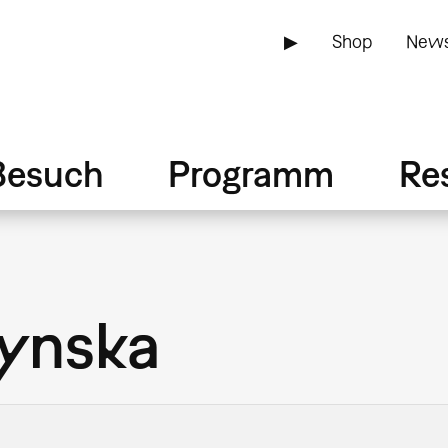
▶
Shop
News
Besuch
Programm
Re
zynska