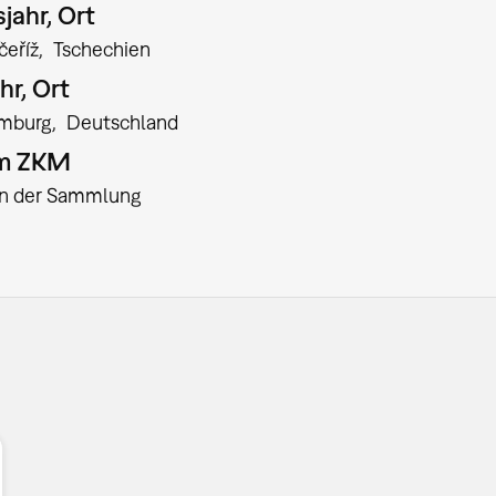
jahr, Ort
eříž
Tschechien
hr, Ort
mburg
Deutschland
am ZKM
:in der Sammlung