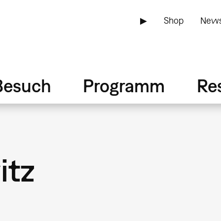
▶
Shop
News
Besuch
Programm
Re
itz