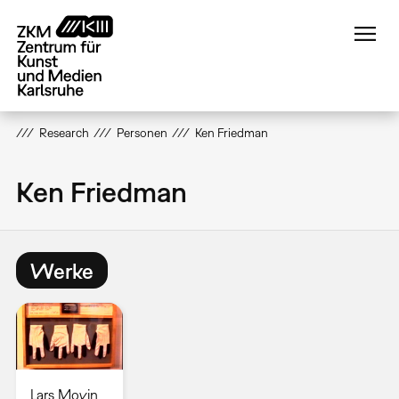
Direkt
zum
Inhalt
Research
Personen
Ken Friedman
Ken Friedman
Werke
Lars Movin