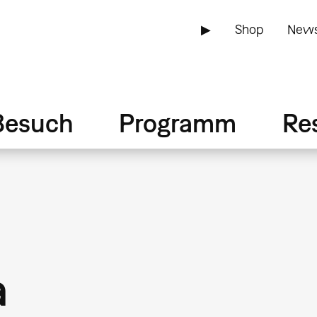
▶
Shop
News
Besuch
Programm
Re
a