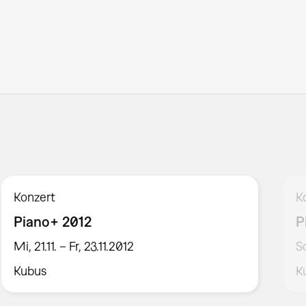
Konzert
K
Piano+ 2012
P
Mi, 21.11. – Fr, 23.11.2012
S
Kubus
K