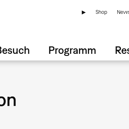
▶
Shop
News
Besuch
Programm
Re
on