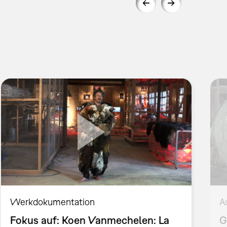
Werkdokumentation
A
Fokus auf: Koen Vanmechelen: La
G