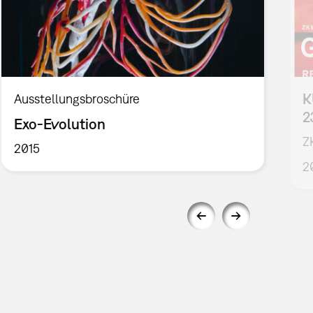
K
Ausstellungsbroschüre
2
Exo-Evolution
Z
2015
2