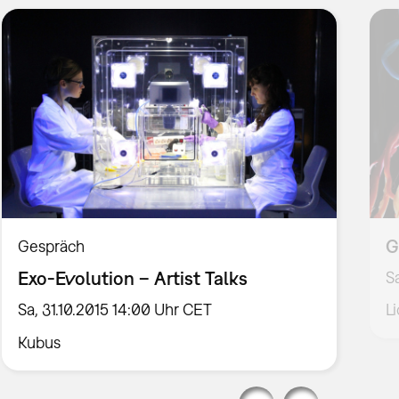
G
Gespräch
Exo-Evolution – Artist Talks
S
Sa, 31.10.2015 14:00 Uhr CET
L
Kubus