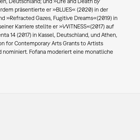
hen, Deutschland; und »Life and Death by
erdem präsentierte er »BLUES« (2020) in der
und »Refracted Gazes, Fugitive Dreams«(2019) in
seiner Karriere stellte er »WITNESS«(2017) auf
nta 14 (2017) in Kassel, Deutschland, und Athen,
n for Contemporary Arts Grants to Artists
d nominiert. Fofana moderiert eine monatliche