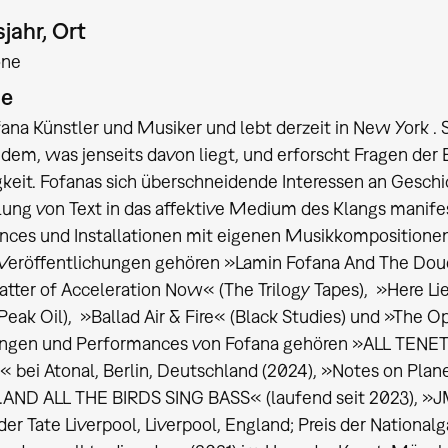
jahr, Ort
one
ie
ana Künstler und Musiker und lebt derzeit in New York . S
dem, was jenseits davon liegt, und erforscht Fragen de
keit. Fofanas sich überschneidende Interessen an Gesch
g von Text in das affektive Medium des Klangs manifest
ces und Installationen mit eigenen Musikkompositionen
Veröffentlichungen gehören »Lamin Fofana And The Doudo
tter of Acceleration Now« (The Trilogy Tapes), »Here Lie
Peak Oil), »Ballad Air & Fire« (Black Studies) und »The O
ungen und Performances von Fofana gehören »ALL TEN
bei Atonal, Berlin, Deutschland (2024), »Notes on Planet
...AND ALL THE BIRDS SING BASS« (laufend seit 2023), 
 der Tate Liverpool, Liverpool, England; Preis der National