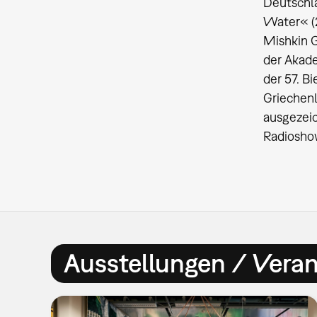
Deutschla
Water« (2
Mishkin G
der Akade
der 57. B
Griechenl
ausgezeic
Radioshow
Ausstellungen / Vera