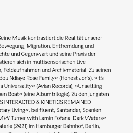
eine Musik kontrastiert die Realität unserer
r Bewegung, Migration, Entfremdung und
ichte und Gegenwart und seine Praxis der
ieren sich in multisensorischen Live-
, Feldaufnahmen und Archivmaterial. Zu seinen
u Ndiaye Rose Family« (Honest Jon's), »It's
s Universality« (Avian Records), »Unsettling
pen Boat« (eine Albumtrilogie). Zu den jüngsten
ETS INTERACTED & KINETICS REMAINED
ary Living«, bei fluent, Santander, Spanien
»JMW Turner with Lamin Fofana: Dark Waters«
galerie (2021) im Hamburger Bahnhof, Berlin,