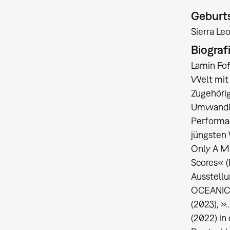
Geburts
Sierra Le
Biograf
Lamin Fof
Welt mit 
Zugehörig
Umwandlun
Performan
jüngsten 
Only A Ma
Scores« (
Ausstell
OCEANIC« 
(2023), »
(2022) in