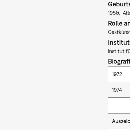
Geburts
1950
Atl
Rolle 
Gastkünst
Institu
Institut 
Biograf
1972
1974
Auszeic