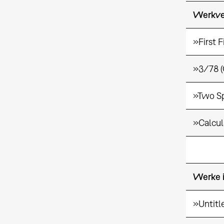
Werkver
»First 
»3/78 (
»Two Sp
»Calcul
Werke 
»Untitl