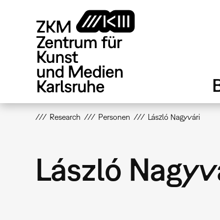
Direkt
zum
Inhalt
Research
Personen
László Nagyvári
László Nagyv