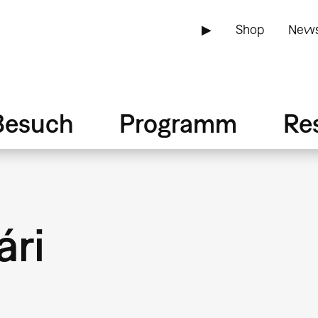
▶
Shop
News
Besuch
Programm
Re
ári