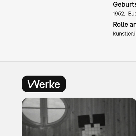
Geburts
1952
Bu
Rolle 
Künstler
Werke