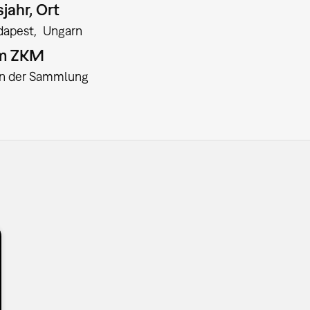
jahr, Ort
dapest
Ungarn
am ZKM
:in der Sammlung