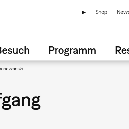
▶
Shop
News
Besuch
Programm
Re
ochowanski
fgang
i