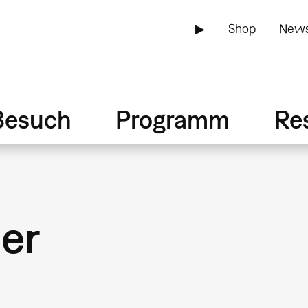
▶
Shop
News
Besuch
Programm
Re
er