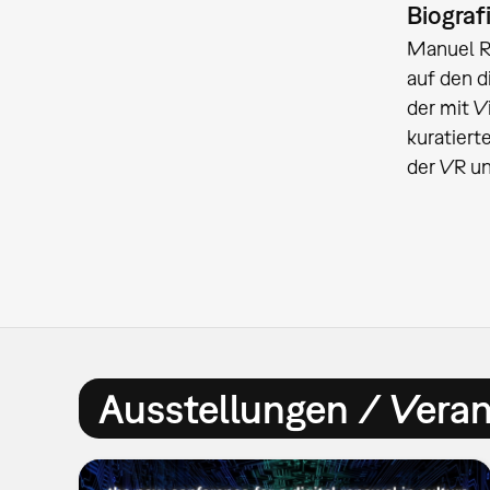
Biograf
Manuel Ro
auf den d
der mit V
kuratiert
der VR un
Ausstellungen / Vera